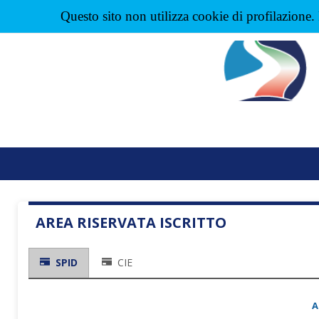
Questo sito non utilizza
cookie
di profilazione.
AREA RISERVATA ISCRITTO
SPID
CIE
A